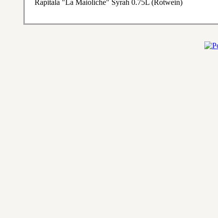
Rapitala "La Maioliche" Syrah 0.75L (Rotwein)