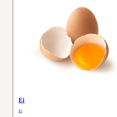
Ei
Ei